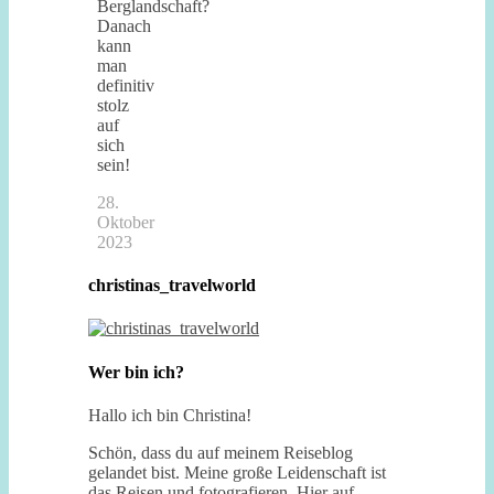
Berglandschaft?
Danach
kann
man
definitiv
stolz
auf
sich
sein!
28.
Oktober
2023
christinas_travelworld
Wer bin ich?
Hallo ich bin Christina!
Schön, dass du auf meinem Reiseblog
gelandet bist. Meine große Leidenschaft ist
das Reisen und fotografieren. Hier auf