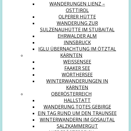
WANDERUNGEN LIENZ –
OSTTIROL
OLPERER HÜTTE
WANDERUNG ZUR
SULZENAUHÜTTE IM STUBAITAL
EHRWALDER ALM
INNSBRUCK
IGLU ÜBERNACHTUNG IM ÖTZTAL
KÄRNTEN
WEISSENSEE
FAAKER SEE
WÖRTHERSEE
WINTERWANDERUNGEN IN
KÄRNTEN
OBERÖSTERREICH
HALLSTATT
WANDERUNG TOTES GEBIRGE
EIN TAG RUND UM DEN TRAUNSEE
WINTERWANDERN IM GOSAUTAL
SALZKAMMERGUT