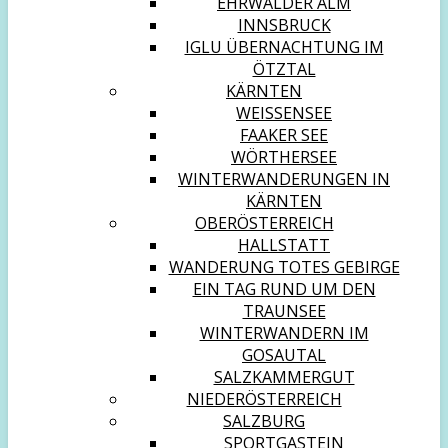
EHRWALDER ALM
INNSBRUCK
IGLU ÜBERNACHTUNG IM
ÖTZTAL
KÄRNTEN
WEISSENSEE
FAAKER SEE
WÖRTHERSEE
WINTERWANDERUNGEN IN
KÄRNTEN
OBERÖSTERREICH
HALLSTATT
WANDERUNG TOTES GEBIRGE
EIN TAG RUND UM DEN
TRAUNSEE
WINTERWANDERN IM
GOSAUTAL
SALZKAMMERGUT
NIEDERÖSTERREICH
SALZBURG
SPORTGASTEIN