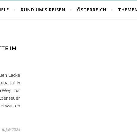
IELE
RUND UM’S REISEN
ÖSTERREICH
THEME
TE IM
uen Lacke
ubaital in
erWeg zur
Abenteuer
erwarten
6. Juli 2025