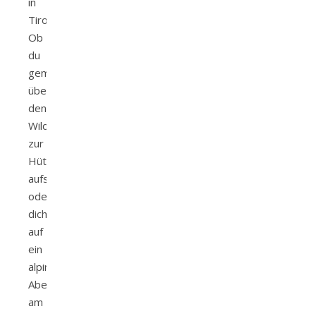
in
Tirol.
Ob
du
gemütlich
über
den
WildeWasserWeg
zur
Hütte
aufsteigst
oder
dich
auf
ein
alpines
Abenteuer
am