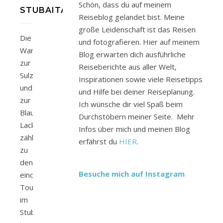
Schön, dass du auf meinem
STUBAITAL
Reiseblog gelandet bist. Meine
große Leidenschaft ist das Reisen
Die
und fotografieren. Hier auf meinem
Wanderung
Blog erwarten dich ausführliche
zur
Reiseberichte aus aller Welt,
Sulzenauhütte
Inspirationen sowie viele Reisetipps
und
und Hilfe bei deiner Reiseplanung.
zur
Ich wünsche dir viel Spaß beim
Blauen
Durchstöbern meiner Seite. Mehr
Lacke
Infos über mich und meinen Blog
zählt
erfährst du
HIER
.
zu
den
Besuche mich auf Instagram
eindrucksvollsten
Touren
im
Stubaital