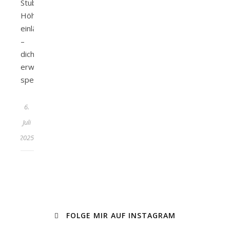
Stubaier
Höhenweg
einlässt
–
dich
erwarten
spektakuläre…
6.
Juli
2025
FOLGE MIR AUF INSTAGRAM