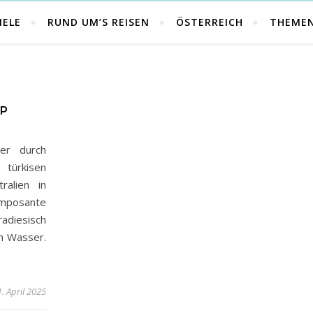
IELE
RUND UM’S REISEN
ÖSTERREICH
THEME
IP
er durch
 türkisen
ralien in
Imposante
adiesisch
n Wasser.
. April 2025