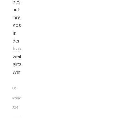
besonders
auf
ihre
Kosten.
In
der
traumhaften
weiß-
glitzerden
Winterlandschaft…
18.
Februar
2024