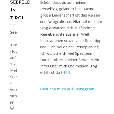
SEEFELD
Schön, dass du auf meinem
Reiseblog gelandet bist. Meine
IN
große Leidenschaft ist das Reisen
TIROL
und fotografieren. Hier auf meinem
Blog erwarten dich ausführliche
Seefeld
Reiseberichte aus aller Welt,
-
Inspirationen sowie viele Reisetipps
Tirols
und Hilfe bei deiner Reiseplanung.
Hochplateau
Ich wünsche dir viel Spaß beim
auf
Durchstöbern meiner Seite. Mehr
1.200
Infos über mich und meinen Blog
Metern
erfährst du
HIER
.
Seehöhe
-
Besuche mich auf Instagram
verwandelt
sich
im
Winter