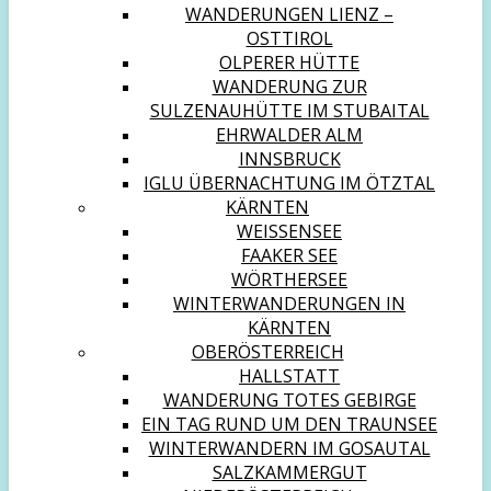
WANDERUNGEN LIENZ –
OSTTIROL
OLPERER HÜTTE
WANDERUNG ZUR
SULZENAUHÜTTE IM STUBAITAL
EHRWALDER ALM
INNSBRUCK
IGLU ÜBERNACHTUNG IM ÖTZTAL
KÄRNTEN
WEISSENSEE
FAAKER SEE
WÖRTHERSEE
WINTERWANDERUNGEN IN
KÄRNTEN
OBERÖSTERREICH
HALLSTATT
WANDERUNG TOTES GEBIRGE
EIN TAG RUND UM DEN TRAUNSEE
WINTERWANDERN IM GOSAUTAL
SALZKAMMERGUT