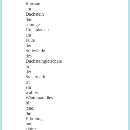
Ramsau
am
Dachstein
das
sonnige
Hochplateau
am
Fuße
der
Südwände
des
Dachsteingletschers
in
der
Steiermark
ist
ein
wahres
Winterparadies
für
jene,
die
Erholung
und
aktive