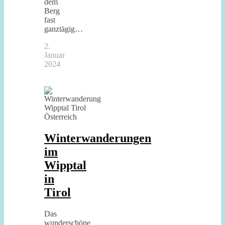
dem
Berg
fast
ganztägig…
2.
Januar
2024
Winterwanderungen
im
Wipptal
in
Tirol
Das
wunderschöne