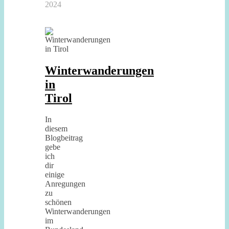
2024
Winterwanderungen
in
Tirol
In
diesem
Blogbeitrag
gebe
ich
dir
einige
Anregungen
zu
schönen
Winterwanderungen
im