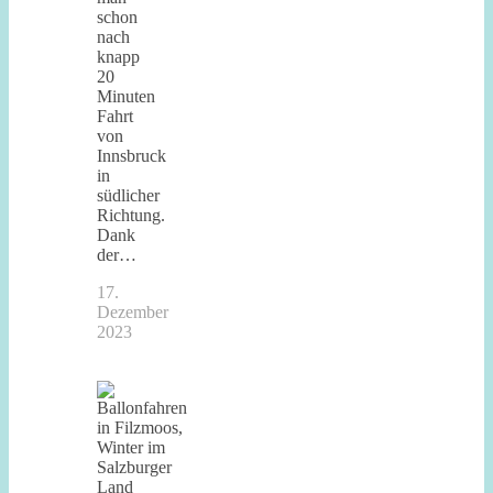
schon
nach
knapp
20
Minuten
Fahrt
von
Innsbruck
in
südlicher
Richtung.
Dank
der…
17.
Dezember
2023