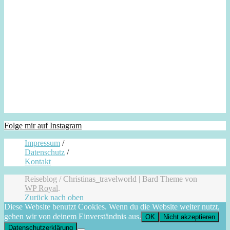
Folge mir auf Instagram
Impressum
/
Datenschutz
/
Kontakt
Reiseblog / Christinas_travelworld |
Bard Theme von
WP Royal
.
Zurück nach oben
Diese Website benutzt Cookies. Wenn du die Website weiter nutzt,
gehen wir von deinem Einverständnis aus.
OK
Nicht akzeptieren
Datenschutzerklärung