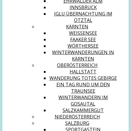
EHRWALDER ALM
INNSBRUCK
IGLU ÜBERNACHTUNG IM
ÖTZTAL
KÄRNTEN
WEISSENSEE
FAAKER SEE
WÖRTHERSEE
WINTERWANDERUNGEN IN
KÄRNTEN
OBERÖSTERREICH
HALLSTATT
WANDERUNG TOTES GEBIRGE
EIN TAG RUND UM DEN
TRAUNSEE
WINTERWANDERN IM
GOSAUTAL
SALZKAMMERGUT
NIEDERÖSTERREICH
SALZBURG
SPORTGASTEIN