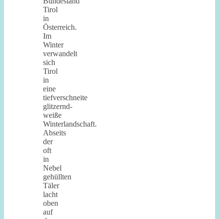
Bundesland
Tirol
in
Österreich.
Im
Winter
verwandelt
sich
Tirol
in
eine
tiefverschneite
glitzernd-
weiße
Winterlandschaft.
Abseits
der
oft
in
Nebel
gehüllten
Täler
lacht
oben
auf