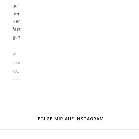
auf
dem
Berg
fast
ganztägig…
2.
Januar
2024
FOLGE MIR AUF INSTAGRAM