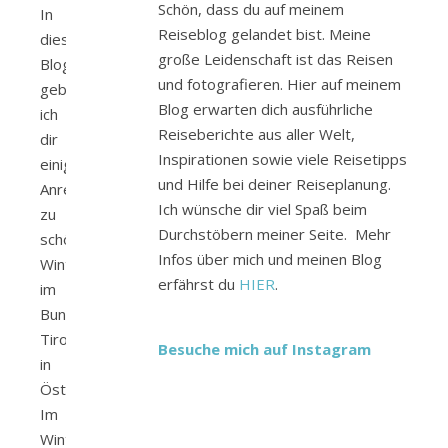
Schön, dass du auf meinem
In
Reiseblog gelandet bist. Meine
diesem
große Leidenschaft ist das Reisen
Blogbeitrag
und fotografieren. Hier auf meinem
gebe
Blog erwarten dich ausführliche
ich
Reiseberichte aus aller Welt,
dir
Inspirationen sowie viele Reisetipps
einige
und Hilfe bei deiner Reiseplanung.
Anregungen
Ich wünsche dir viel Spaß beim
zu
Durchstöbern meiner Seite. Mehr
schönen
Infos über mich und meinen Blog
Winterwanderungen
erfährst du
HIER
.
im
Bundesland
Tirol
Besuche mich auf Instagram
in
Österreich.
Im
Winter