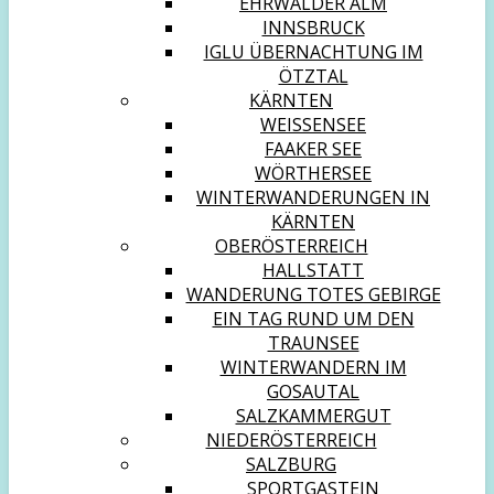
EHRWALDER ALM
INNSBRUCK
IGLU ÜBERNACHTUNG IM
ÖTZTAL
KÄRNTEN
WEISSENSEE
FAAKER SEE
WÖRTHERSEE
WINTERWANDERUNGEN IN
KÄRNTEN
OBERÖSTERREICH
HALLSTATT
WANDERUNG TOTES GEBIRGE
EIN TAG RUND UM DEN
TRAUNSEE
WINTERWANDERN IM
GOSAUTAL
SALZKAMMERGUT
NIEDERÖSTERREICH
SALZBURG
SPORTGASTEIN