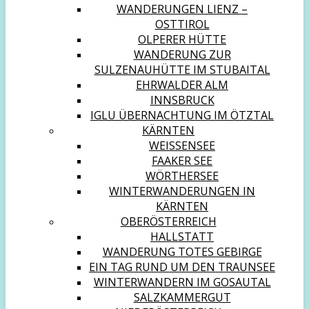
WANDERUNGEN LIENZ –
OSTTIROL
OLPERER HÜTTE
WANDERUNG ZUR
SULZENAUHÜTTE IM STUBAITAL
EHRWALDER ALM
INNSBRUCK
IGLU ÜBERNACHTUNG IM ÖTZTAL
KÄRNTEN
WEISSENSEE
FAAKER SEE
WÖRTHERSEE
WINTERWANDERUNGEN IN
KÄRNTEN
OBERÖSTERREICH
HALLSTATT
WANDERUNG TOTES GEBIRGE
EIN TAG RUND UM DEN TRAUNSEE
WINTERWANDERN IM GOSAUTAL
SALZKAMMERGUT