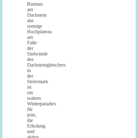
Ramsau
am
Dachstein
das
sonnige
Hochplateau
am
Fuße
der
Südwände
des
Dachsteingletschers
in
der
Steiermark
ist
ein
wahres
Winterparadies
für
jene,
die
Erholung
und
aktive