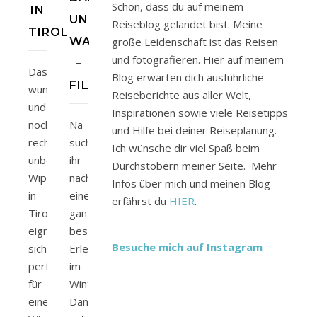
Schön, dass du auf meinem
IN
UND
Reiseblog gelandet bist. Meine
TIROL
WANDERN
große Leidenschaft ist das Reisen
und fotografieren. Hier auf meinem
–
Das
Blog erwarten dich ausführliche
FILZMOOS
wunderschöne
Reiseberichte aus aller Welt,
und
Inspirationen sowie viele Reisetipps
noch
Na
und Hilfe bei deiner Reiseplanung.
recht
sucht
Ich wünsche dir viel Spaß beim
unbekannte
ihr
Durchstöbern meiner Seite. Mehr
Wipptal
nach
Infos über mich und meinen Blog
in
einem
erfährst du
HIER
.
Tirol
ganz
eignet
besonderen
Besuche mich auf Instagram
sich
Erlebnis
perfekt
im
für
Winter?
eine
Dann