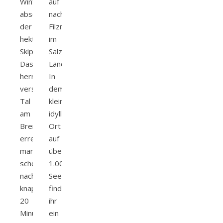
Winterauszeit
auf
abseits
nach
der
Filzmoos
hektischen
im
Skipisten.
Salzburger
Das
Land!
herrlich
In
verschneite
dem
Tal
kleinen
am
idyllischen
Brenner
Ort
erreicht
auf
man
über
schon
1.000m
nach
Seehöhe
knapp
findet
20
ihr
Minuten
ein