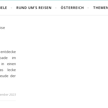
IELE
RUND UM’S REISEN
ÖSTERREICH
THEME
, entdecke
 bade im
in einen
as lecke
reude der
zember 2023