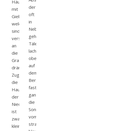
Häuser
der
mit
oft
Giebelfassaden,
in
welche
Nebel
sind
gehüllten
verspielt
Täler
an
lacht
die
oben
Grachten
auf
drängen.
dem
Zugegeben
Berg
die
fast
Hauptstadt
ganztägig
der
die
Niederlande
Sonne
ist
vom
zwar
strahlend
klein