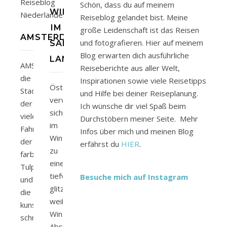
Schön, dass du auf meinem
WINTERWANDERUNGEN
Reiseblog gelandet bist. Meine
IM
große Leidenschaft ist das Reisen
AMSTERDAM
und fotografieren. Hier auf meinem
SALZBURGER
Blog erwarten dich ausführliche
LAND
AMSTERDAM
Reiseberichte aus aller Welt,
die
Inspirationen sowie viele Reisetipps
Österreich
Stadt
und Hilfe bei deiner Reiseplanung.
verwandelt
der
Ich wünsche dir viel Spaß beim
sich
vielen
Durchstöbern meiner Seite. Mehr
im
Fahrräder,
Infos über mich und meinen Blog
Winter
der
erfährst du
HIER
.
zu
farbenfrohen
einer
Tulpen
tiefverschneiten
Besuche mich auf Instagram
und
glitzernd-
die
weißen
kunstvollen
Winterlandschaft.
schmalen
Abseits