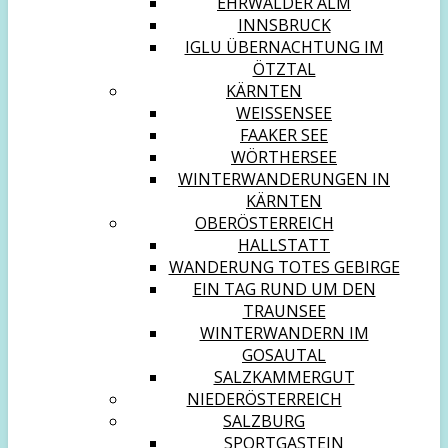
EHRWALDER ALM
INNSBRUCK
IGLU ÜBERNACHTUNG IM
ÖTZTAL
KÄRNTEN
WEISSENSEE
FAAKER SEE
WÖRTHERSEE
WINTERWANDERUNGEN IN
KÄRNTEN
OBERÖSTERREICH
HALLSTATT
WANDERUNG TOTES GEBIRGE
EIN TAG RUND UM DEN
TRAUNSEE
WINTERWANDERN IM
GOSAUTAL
SALZKAMMERGUT
NIEDERÖSTERREICH
SALZBURG
SPORTGASTEIN