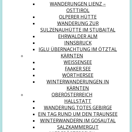
WANDERUNGEN LIENZ –
OSTTIROL
OLPERER HÜTTE
WANDERUNG ZUR
SULZENAUHÜTTE IM STUBAITAL
EHRWALDER ALM
INNSBRUCK
IGLU ÜBERNACHTUNG IM ÖTZTAL
KÄRNTEN
WEISSENSEE
FAAKER SEE
WÖRTHERSEE
WINTERWANDERUNGEN IN
KÄRNTEN
OBERÖSTERREICH
HALLSTATT
WANDERUNG TOTES GEBIRGE
EIN TAG RUND UM DEN TRAUNSEE
WINTERWANDERN IM GOSAUTAL
SALZKAMMERGUT