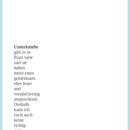
Frühstück beim
Trevi Brunnen –
Tag
Vatikan – St.
3
Petersdom –
Vatikanische
Museen
Unterkünfte
gibt es in
Rom viele
und sie
haben
meist eines
gemeinsam:
eher teuer
und
veraltet/wenig
ansprechend.
Deshalb
kann ich
euch auch
keine
richtig