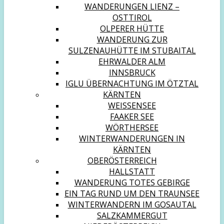
WANDERUNGEN LIENZ –
OSTTIROL
OLPERER HÜTTE
WANDERUNG ZUR
SULZENAUHÜTTE IM STUBAITAL
EHRWALDER ALM
INNSBRUCK
IGLU ÜBERNACHTUNG IM ÖTZTAL
KÄRNTEN
WEISSENSEE
FAAKER SEE
WÖRTHERSEE
WINTERWANDERUNGEN IN
KÄRNTEN
OBERÖSTERREICH
HALLSTATT
WANDERUNG TOTES GEBIRGE
EIN TAG RUND UM DEN TRAUNSEE
WINTERWANDERN IM GOSAUTAL
SALZKAMMERGUT