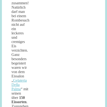
zusammen!
Natürlich
darf man
bei einem
Rombesuch
nicht auf
ein
leckeres
und
cremiges
Eis
verzichten.
Ganz
besonders
begeistert
waren wir
von dem
Eissalon
„
Gelateria
Della
Palma
“ mit
seinen
über
150
Eissorten
.
Zugegeben