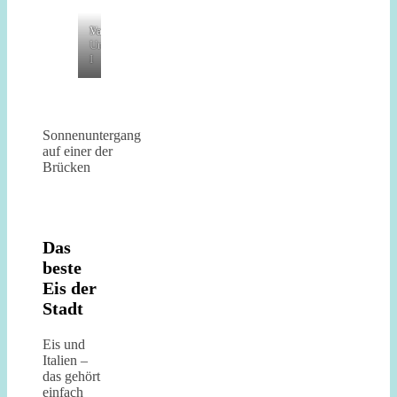
Ponte
Vatikan
Umberto
I
Sonnenuntergang
auf einer der
Brücken
Das
beste
Eis der
Stadt
Eis und
Italien –
das gehört
einfach