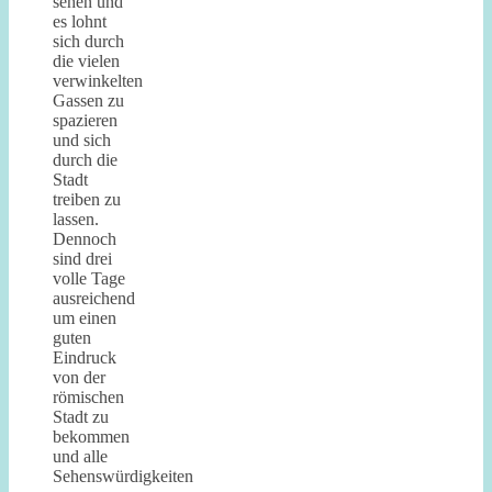
sehen und
es lohnt
sich durch
die vielen
verwinkelten
Gassen zu
spazieren
und sich
durch die
Stadt
treiben zu
lassen.
Dennoch
sind drei
volle Tage
ausreichend
um einen
guten
Eindruck
von der
römischen
Stadt zu
bekommen
und alle
Sehenswürdigkeiten