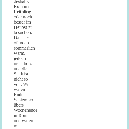
deshalb,
Rom im
Frühling
oder noch
besser im
Herbst
zu
besuchen.
Da ist es
oft noch
sommerlich
warm,
jedoch
nicht heiß
und die
Stadt ist
nicht so
voll. Wir
waren
Ende
September
übers
Wochenende
in Rom
und waren
mit