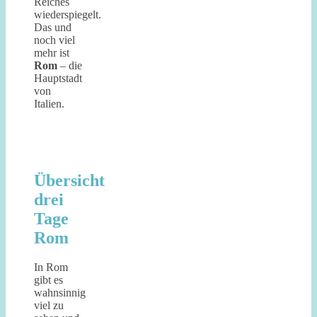
Reiches
wiederspiegelt.
Das und
noch viel
mehr ist
Rom
– die
Hauptstadt
von
Italien.
Übersicht
drei
Tage
Rom
In Rom
gibt es
wahnsinnig
viel zu