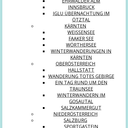
EHRWALDER ALM
INNSBRUCK
IGLU ÜBERNACHTUNG IM
ÖTZTAL
KÄRNTEN
WEISSENSEE
FAAKER SEE
WÖRTHERSEE
WINTERWANDERUNGEN IN
KÄRNTEN
OBERÖSTERREICH
HALLSTATT
WANDERUNG TOTES GEBIRGE
EIN TAG RUND UM DEN
TRAUNSEE
WINTERWANDERN IM
GOSAUTAL
SALZKAMMERGUT
NIEDERÖSTERREICH
SALZBURG
SPORTGASTEIN