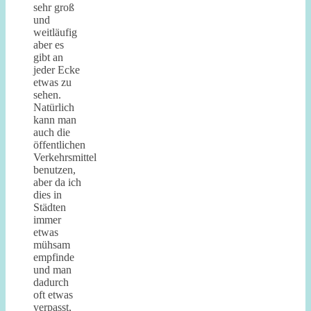
sehr groß
und
weitläufig
aber es
gibt an
jeder Ecke
etwas zu
sehen.
Natürlich
kann man
auch die
öffentlichen
Verkehrsmittel
benutzen,
aber da ich
dies in
Städten
immer
etwas
mühsam
empfinde
und man
dadurch
oft etwas
verpasst,