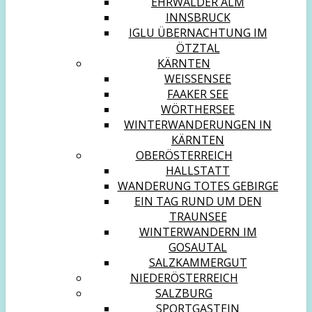
EHRWALDER ALM
INNSBRUCK
IGLU ÜBERNACHTUNG IM
ÖTZTAL
KÄRNTEN
WEISSENSEE
FAAKER SEE
WÖRTHERSEE
WINTERWANDERUNGEN IN
KÄRNTEN
OBERÖSTERREICH
HALLSTATT
WANDERUNG TOTES GEBIRGE
EIN TAG RUND UM DEN
TRAUNSEE
WINTERWANDERN IM
GOSAUTAL
SALZKAMMERGUT
NIEDERÖSTERREICH
SALZBURG
SPORTGASTEIN