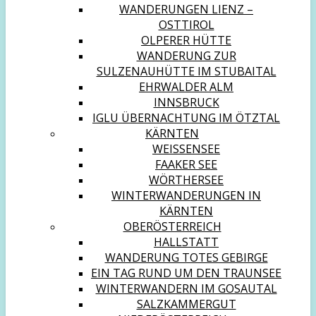
WANDERUNGEN LIENZ –
OSTTIROL
OLPERER HÜTTE
WANDERUNG ZUR
SULZENAUHÜTTE IM STUBAITAL
EHRWALDER ALM
INNSBRUCK
IGLU ÜBERNACHTUNG IM ÖTZTAL
KÄRNTEN
WEISSENSEE
FAAKER SEE
WÖRTHERSEE
WINTERWANDERUNGEN IN
KÄRNTEN
OBERÖSTERREICH
HALLSTATT
WANDERUNG TOTES GEBIRGE
EIN TAG RUND UM DEN TRAUNSEE
WINTERWANDERN IM GOSAUTAL
SALZKAMMERGUT