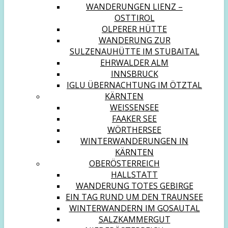
WANDERUNGEN LIENZ –
OSTTIROL
OLPERER HÜTTE
WANDERUNG ZUR
SULZENAUHÜTTE IM STUBAITAL
EHRWALDER ALM
INNSBRUCK
IGLU ÜBERNACHTUNG IM ÖTZTAL
KÄRNTEN
WEISSENSEE
FAAKER SEE
WÖRTHERSEE
WINTERWANDERUNGEN IN
KÄRNTEN
OBERÖSTERREICH
HALLSTATT
WANDERUNG TOTES GEBIRGE
EIN TAG RUND UM DEN TRAUNSEE
WINTERWANDERN IM GOSAUTAL
SALZKAMMERGUT