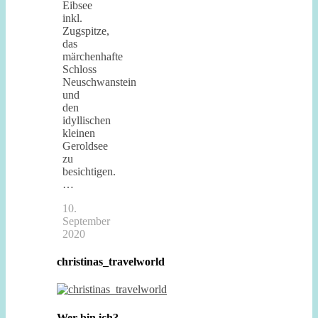
Eibsee
inkl.
Zugspitze,
das
märchenhafte
Schloss
Neuschwanstein
und
den
idyllischen
kleinen
Geroldsee
zu
besichtigen.
…
10.
September
2020
christinas_travelworld
Wer bin ich?