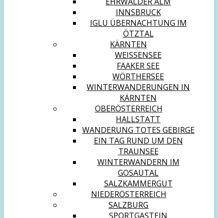
EHRWALDER ALM
INNSBRUCK
IGLU ÜBERNACHTUNG IM
ÖTZTAL
KÄRNTEN
WEISSENSEE
FAAKER SEE
WÖRTHERSEE
WINTERWANDERUNGEN IN
KÄRNTEN
OBERÖSTERREICH
HALLSTATT
WANDERUNG TOTES GEBIRGE
EIN TAG RUND UM DEN
TRAUNSEE
WINTERWANDERN IM
GOSAUTAL
SALZKAMMERGUT
NIEDERÖSTERREICH
SALZBURG
SPORTGASTEIN