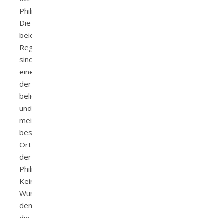
Philippinen.
Die
beiden
Regionen
sind
einer
der
beliebtesten
und
meist
besuchtesten
Ort
der
Philippinen.
Kein
Wunder,
denn
die