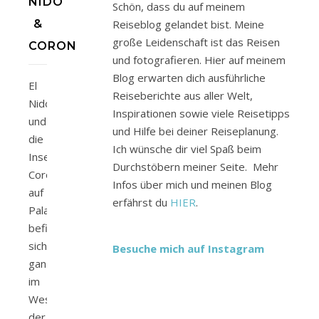
NIDO
Schön, dass du auf meinem
&
Reiseblog gelandet bist. Meine
große Leidenschaft ist das Reisen
CORON
und fotografieren. Hier auf meinem
Blog erwarten dich ausführliche
El
Reiseberichte aus aller Welt,
Nido
Inspirationen sowie viele Reisetipps
und
und Hilfe bei deiner Reiseplanung.
die
Ich wünsche dir viel Spaß beim
Insel
Durchstöbern meiner Seite. Mehr
Coron
Infos über mich und meinen Blog
auf
erfährst du
HIER
.
Palawan
befinden
sich
Besuche mich auf Instagram
ganz
im
Westen
der