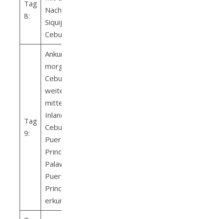
Tag
Nachtfähre von
8:
Siquijor nach
Cebu
Ankunft
morgens in
Cebu,
weiterreise
mittels
Inlandsflug von
Tag
Cebu nach
9:
Puerto
Princesa (Insel
Palawan) –
Puerto
Princesa
erkunden