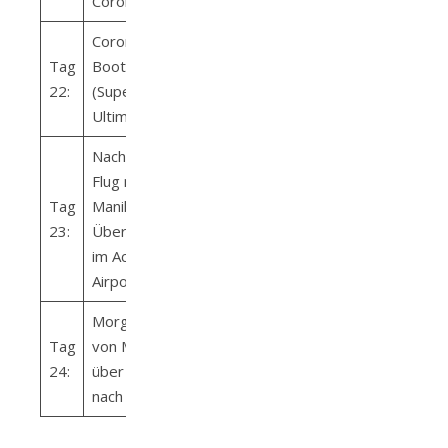
Coron
Coron –
Tag
Bootstour
22:
(Super
Ultimate Tour)
Nachmittags
Flug nach
Tag
Manila –
23:
Übernachtung
im Achievers
Airport Hotel
Morgens Flug
Tag
von Manila
24:
über Dubai
nach Wien