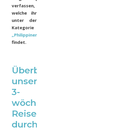
verfassen,
welche ihr
unter der
Kategorie
„
Philippinen
„
findet.
Überblick
unserer
3-
wöchigen
Reiseroute
durch