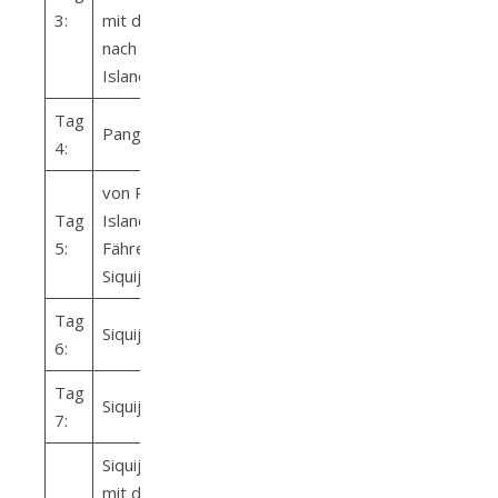
3:
mit der Fähre
nach Panglao
Island (Bohol)
Tag
Panglao Island
4:
von Panglao
Tag
Island mit der
5:
Fähre nach
Siquijor Island
Tag
Siquijor Island
6:
Tag
Siquijor Island
7:
Siquijor Island –
mit der