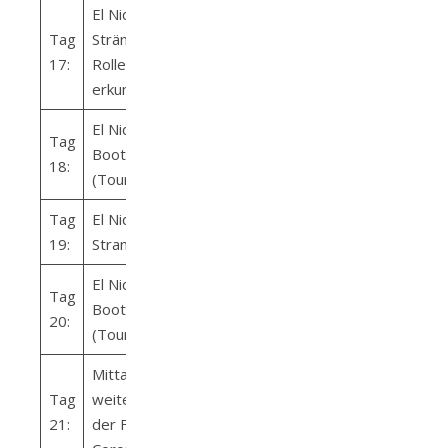
El Nido –
Tag
Strände mit
17:
Roller
erkunden
El Nido –
Tag
Bootsausflug
18:
(Tour A)
Tag
El Nido
19:
Strandtag
El Nido –
Tag
Bootsausflug
20:
(Tour C)
Mittags
Tag
weiterreise mit
21:
der Fähre nach