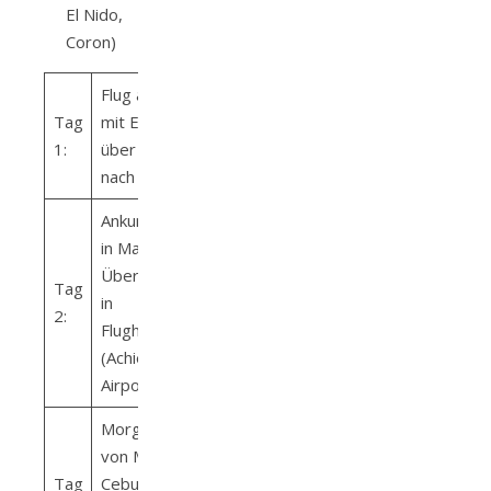
El Nido,
Coron)
Flug abends
Tag
mit Emirates
1:
über Dubai
nach Manila
Ankunft abends
in Manila –
Übernachtung
Tag
in
2:
Flughafennähe
(Achievers
Airport Hotel)
Morgens Flug
von Manila nach
Tag
Cebu, weiter