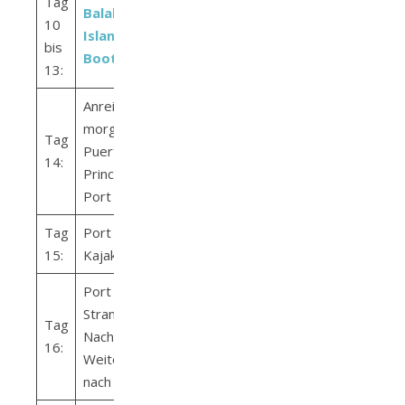
Tag
Balabac
10
Islandhopping
bis
Bootstour
13:
Anreise
morgens von
Tag
Puerto
14:
Princesa nach
Port Barton
Tag
Port Barton –
15:
Kajak Tour
Port Barton
Strandtag –
Tag
Nachmittag
16:
Weiterreise
nach El Nido