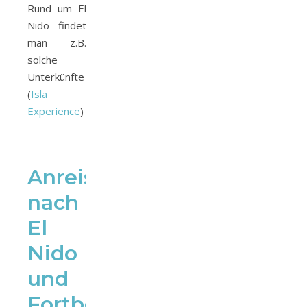
Rund um El
Nido findet
man z.B.
solche
Unterkünfte
(
Isla
Experience
)
Anreise
nach
El
Nido
und
Fortbewegung