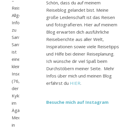
–
Schön, dass du auf meinem
Reiseführer
Reiseblog gelandet bist. Meine
Allgemeine
große Leidenschaft ist das Reisen
Infos
und fotografieren. Hier auf meinem
zu
Blog erwarten dich ausführliche
Santorin
Reiseberichte aus aller Welt,
Santorin
Inspirationen sowie viele Reisetipps
ist
und Hilfe bei deiner Reiseplanung.
eine
Ich wünsche dir viel Spaß beim
kleine
Durchstöbern meiner Seite. Mehr
Insel
Infos über mich und meinen Blog
(76,19km²)
erfährst du
HIER
.
der
Kykladen
Besuche mich auf Instagram
im
Ägäischen
Meer
in