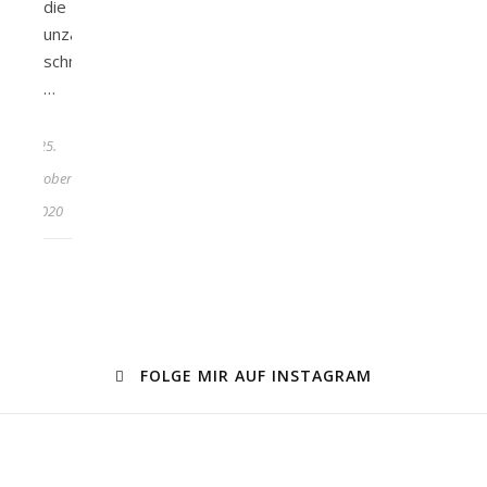
die
unzähligen
schneeweißen,
…
25.
Oktober
2020
FOLGE MIR AUF INSTAGRAM