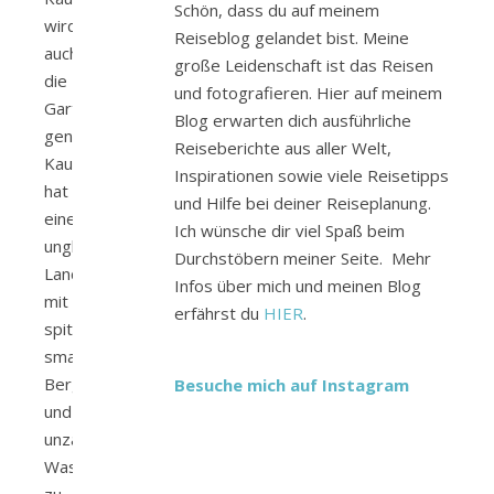
Schön, dass du auf meinem
wird
Reiseblog gelandet bist. Meine
auch
große Leidenschaft ist das Reisen
die
und fotografieren. Hier auf meinem
Garteninsel
Blog erwarten dich ausführliche
genannt.
Reiseberichte aus aller Welt,
Kauai
Inspirationen sowie viele Reisetipps
hat
und Hilfe bei deiner Reiseplanung.
eine
Ich wünsche dir viel Spaß beim
unglaubliche
Durchstöbern meiner Seite. Mehr
Landschaft
Infos über mich und meinen Blog
mit
erfährst du
HIER
.
spitzen,
smaragtgrünen
Berggipfel
Besuche mich auf Instagram
und
unzählige
Wasserfälle