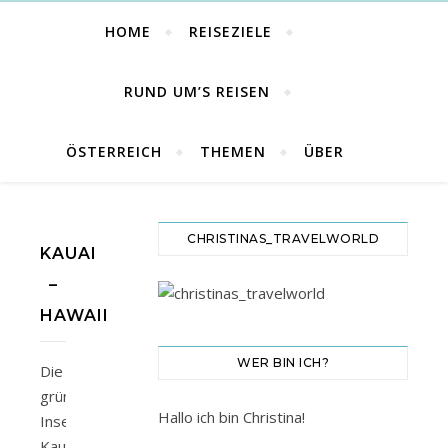
HOME
REISEZIELE
RUND UM’S REISEN
ÖSTERREICH
THEMEN
ÜBER
CHRISTINAS_TRAVELWORLD
KAUAI
–
HAWAII
WER BIN ICH?
Die
grüne
Hallo ich bin Christina!
Insel
Kaua'i