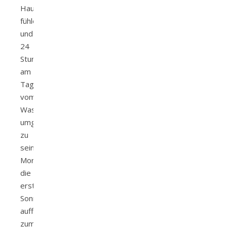
Haut
fühlen
und
24
Stunden
am
Tag
vom
Wasser
umgeben
zu
sein.
Morgens
die
ersten
Sonnenstrahlen
auffangen,
zum