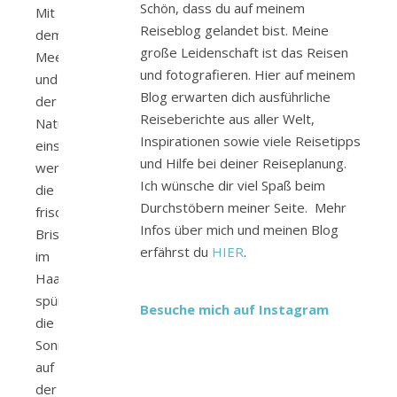
Schön, dass du auf meinem
Mit
Reiseblog gelandet bist. Meine
dem
große Leidenschaft ist das Reisen
Meer
und fotografieren. Hier auf meinem
und
Blog erwarten dich ausführliche
der
Reiseberichte aus aller Welt,
Natur
Inspirationen sowie viele Reisetipps
eins
und Hilfe bei deiner Reiseplanung.
werden...
Ich wünsche dir viel Spaß beim
die
Durchstöbern meiner Seite. Mehr
frische
Infos über mich und meinen Blog
Brise
erfährst du
HIER
.
im
Haar
spüren,
Besuche mich auf Instagram
die
Sonne
auf
der