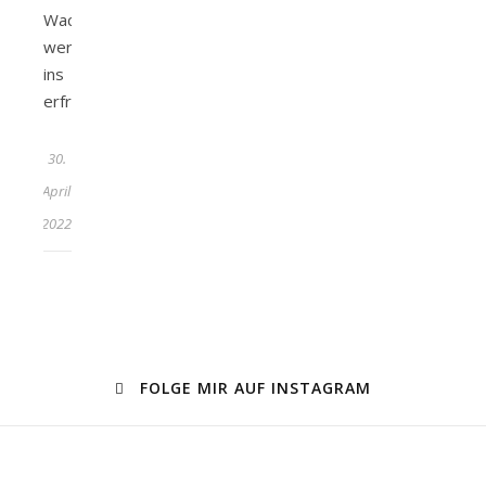
Wach
werden
ins
erfrischende…
30.
April
2022
FOLGE MIR AUF INSTAGRAM