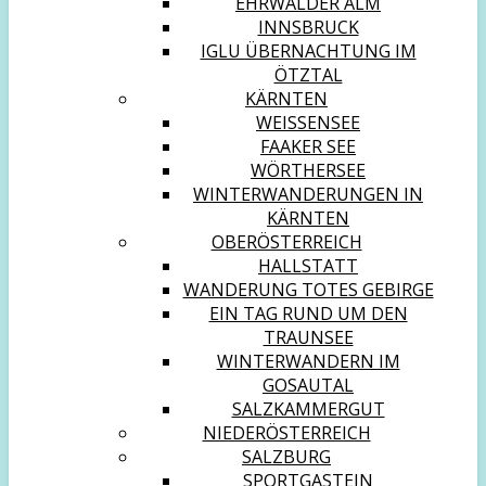
EHRWALDER ALM
INNSBRUCK
IGLU ÜBERNACHTUNG IM
ÖTZTAL
KÄRNTEN
WEISSENSEE
FAAKER SEE
WÖRTHERSEE
WINTERWANDERUNGEN IN
KÄRNTEN
OBERÖSTERREICH
HALLSTATT
WANDERUNG TOTES GEBIRGE
EIN TAG RUND UM DEN
TRAUNSEE
WINTERWANDERN IM
GOSAUTAL
SALZKAMMERGUT
NIEDERÖSTERREICH
SALZBURG
SPORTGASTEIN