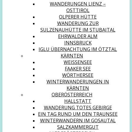
WANDERUNGEN LIENZ –
OSTTIROL
OLPERER HÜTTE
WANDERUNG ZUR
SULZENAUHÜTTE IM STUBAITAL
EHRWALDER ALM
INNSBRUCK
IGLU ÜBERNACHTUNG IM ÖTZTAL
KÄRNTEN
WEISSENSEE
FAAKER SEE
WÖRTHERSEE
WINTERWANDERUNGEN IN
KÄRNTEN
OBERÖSTERREICH
HALLSTATT
WANDERUNG TOTES GEBIRGE
EIN TAG RUND UM DEN TRAUNSEE
WINTERWANDERN IM GOSAUTAL
SALZKAMMERGUT