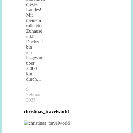
dieses
Landes!
Mit
meinem
rollenden
Zuhause
inkl.
Dachzelt
bin
ich
insgesamt
über
3.000
km
durch…
5.
Februar
2025
christinas_travelworld