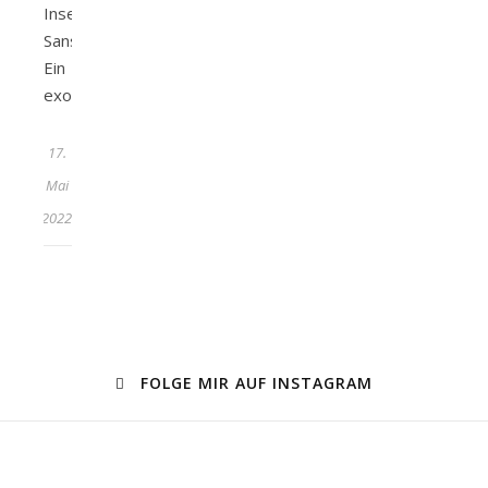
Insel
Sansibar.
Ein
exotisches…
17.
Mai
2022
FOLGE MIR AUF INSTAGRAM