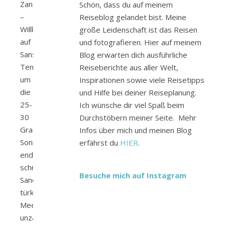
Zanzibar“
Schön, dass du auf meinem
–
Reiseblog gelandet bist. Meine
Willkommen
große Leidenschaft ist das Reisen
auf
und fotografieren. Hier auf meinem
Sansibar.
Blog erwarten dich ausführliche
Temperaturen
Reiseberichte aus aller Welt,
um
Inspirationen sowie viele Reisetipps
die
und Hilfe bei deiner Reiseplanung.
25-
Ich wünsche dir viel Spaß beim
30
Durchstöbern meiner Seite. Mehr
Grad,
Infos über mich und meinen Blog
Sonnenschein,
erfährst du
HIER
.
endlose
schneeweiße
Besuche mich auf Instagram
Sandstrände,
türkises
Meer,
unzählige