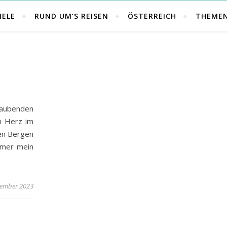
IELE
RUND UM’S REISEN
ÖSTERREICH
THEME
aubenden
n Herz im
en Bergen
mmer mein
tember 2023