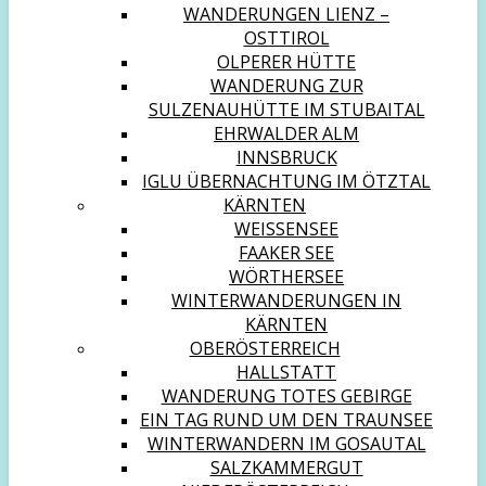
WANDERUNGEN LIENZ –
OSTTIROL
OLPERER HÜTTE
WANDERUNG ZUR
SULZENAUHÜTTE IM STUBAITAL
EHRWALDER ALM
INNSBRUCK
IGLU ÜBERNACHTUNG IM ÖTZTAL
KÄRNTEN
WEISSENSEE
FAAKER SEE
WÖRTHERSEE
WINTERWANDERUNGEN IN
KÄRNTEN
OBERÖSTERREICH
HALLSTATT
WANDERUNG TOTES GEBIRGE
EIN TAG RUND UM DEN TRAUNSEE
WINTERWANDERN IM GOSAUTAL
SALZKAMMERGUT