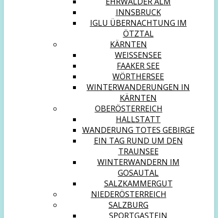
EHRWALDER ALM
INNSBRUCK
IGLU ÜBERNACHTUNG IM
ÖTZTAL
KÄRNTEN
WEISSENSEE
FAAKER SEE
WÖRTHERSEE
WINTERWANDERUNGEN IN
KÄRNTEN
OBERÖSTERREICH
HALLSTATT
WANDERUNG TOTES GEBIRGE
EIN TAG RUND UM DEN
TRAUNSEE
WINTERWANDERN IM
GOSAUTAL
SALZKAMMERGUT
NIEDERÖSTERREICH
SALZBURG
SPORTGASTEIN