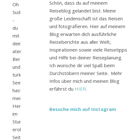
Schön, dass du auf meinem
Oh
Reiseblog gelandet bist. Meine
Südtirol
große Leidenschaft ist das Reisen
-
und fotografieren. Hier auf meinem
du
Blog erwarten dich ausführliche
mit
Reiseberichte aus aller Welt,
deinen
Inspirationen sowie viele Reisetipps
atemberaubenden
und Hilfe bei deiner Reiseplanung.
Bergpanoramen
Ich wünsche dir viel Spaß beim
und
Durchstöbern meiner Seite. Mehr
türkisen
Infos über mich und meinen Blog
Seen
erfährst du
HIER
.
hast
mein
Herz
Besuche mich auf Instagram
im
Sturm
erobert.
Seitdem