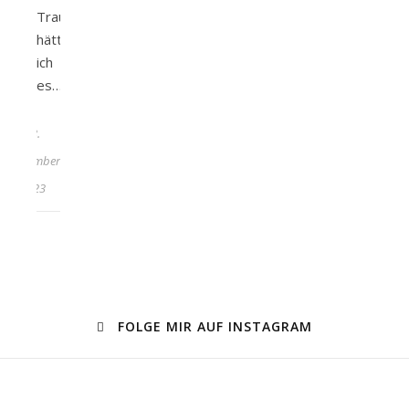
Traum,
hätte
ich
es…
13.
September
2023
FOLGE MIR AUF INSTAGRAM