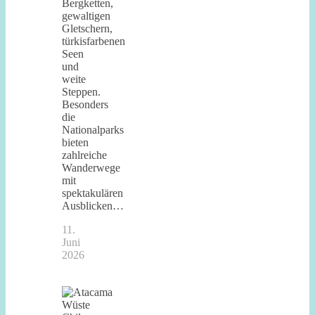
Bergketten,
gewaltigen
Gletschern,
türkisfarbenen
Seen
und
weite
Steppen.
Besonders
die
Nationalparks
bieten
zahlreiche
Wanderwege
mit
spektakulären
Ausblicken…
11.
Juni
2026