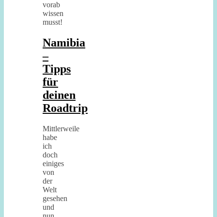
Namibia
–
Tipps
für
deinen
Roadtrip
Mittlerweile
habe
ich
doch
einiges
von
der
Welt
gesehen
und
nun