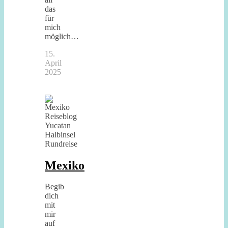
das
für
mich
möglich…
15.
April
2025
Mexiko
Begib
dich
mit
mir
auf