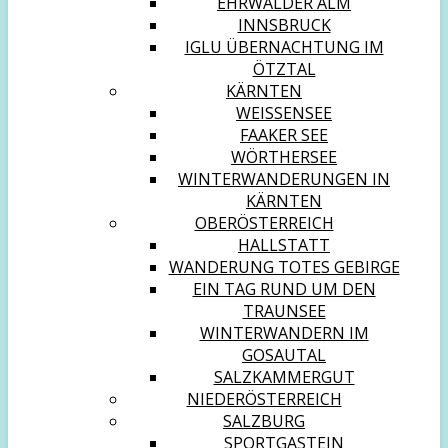
EHRWALDER ALM
INNSBRUCK
IGLU ÜBERNACHTUNG IM
ÖTZTAL
KÄRNTEN
WEISSENSEE
FAAKER SEE
WÖRTHERSEE
WINTERWANDERUNGEN IN
KÄRNTEN
OBERÖSTERREICH
HALLSTATT
WANDERUNG TOTES GEBIRGE
EIN TAG RUND UM DEN
TRAUNSEE
WINTERWANDERN IM
GOSAUTAL
SALZKAMMERGUT
NIEDERÖSTERREICH
SALZBURG
SPORTGASTEIN