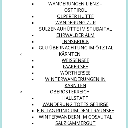
WANDERUNGEN LIENZ –
OSTTIROL
OLPERER HÜTTE
WANDERUNG ZUR
SULZENAUHÜTTE IM STUBAITAL
EHRWALDER ALM
INNSBRUCK
IGLU ÜBERNACHTUNG IM ÖTZTAL
KÄRNTEN
WEISSENSEE
FAAKER SEE
WÖRTHERSEE
WINTERWANDERUNGEN IN
KÄRNTEN
OBERÖSTERREICH
HALLSTATT
WANDERUNG TOTES GEBIRGE
EIN TAG RUND UM DEN TRAUNSEE
WINTERWANDERN IM GOSAUTAL
SALZKAMMERGUT