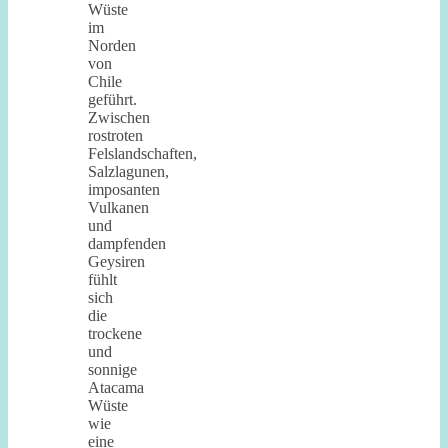
Wüste
im
Norden
von
Chile
geführt.
Zwischen
rostroten
Felslandschaften,
Salzlagunen,
imposanten
Vulkanen
und
dampfenden
Geysiren
fühlt
sich
die
trockene
und
sonnige
Atacama
Wüste
wie
eine