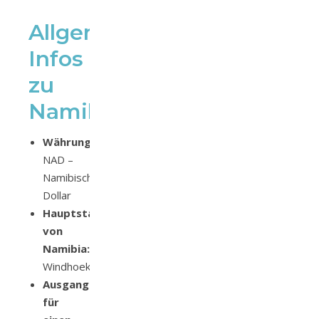
Allgemeine
Infos
zu
Namibia
Währung:
NAD –
Namibischer
Dollar
Hauptstadt
von
Namibia:
Windhoek
Ausgangspunkt
für