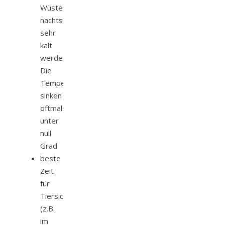
Wüste)
nachts
sehr
kalt
werden.
Die
Temperaturen
sinken
oftmals
unter
null
Grad
beste
Zeit
für
Tiersichtungen
(z.B.
im