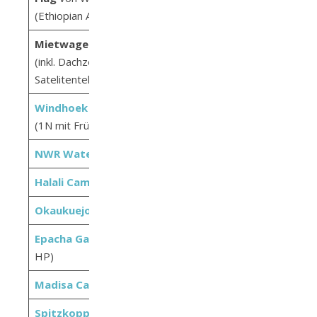
837,00
(Ethiopian Airlines)
Mietwagen
(
Melbic Car
)
(inkl. Dachzelt, Campingausstattung,
1.765,78
Satelitentelefon, Versicherung)
Windhoek Gardens Boutique Hotel
39,61
(1N mit Frühstück)
NWR Waterberg Camp
(1N)
21,76
Halali Camp
(1N)
23,46
Okaukuejo Camping
(1N)
23,46
Epacha Game Lodge & Spa
(1N inkl.
274,57
HP)
Madisa Camp
(1N)
11,86
Spitzkoppe Camp
(2N)
27,59