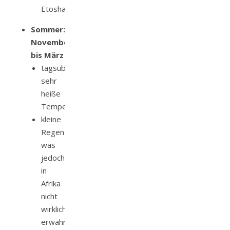
Etosha)
Sommer:
November
bis März
tagsüber
sehr
heiße
Temperaturen
kleine
Regenzeit,
was
jedoch
in
Afrika
nicht
wirklich
erwähnenswert