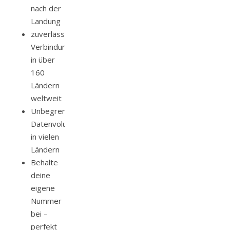
nach der
Landung
zuverlässige
Verbindung
in über
160
Ländern
weltweit
Unbegrenztes
Datenvolumen
in vielen
Ländern
Behalte
deine
eigene
Nummer
bei
–
perfekt