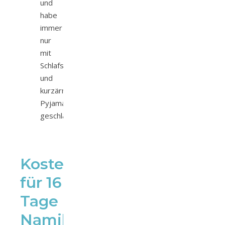
und
habe
immer
nur
mit
Schlafsack
und
kurzärmligem
Pyjama
geschlafen
Kostenaufstellung
für 16
Tage
Namibia