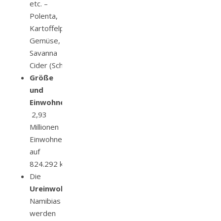
etc. –
Polenta,
Kartoffelpüree,
Gemüse,
Savanna
Cider (Schaumwein)
Größe
und
Einwohner:
2,93
Millionen
Einwohner
auf
824.292 km²
Die
Ureinwohner
Namibias
werden