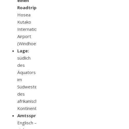
einen
Roadtrip:
Hosea
Kutako
International
Airport
(Windhoek)
Lage:
südlich
des
Äquators
im
Südwesten
des
afrikanischen
Kontinents
Amtssprache:
Englisch –