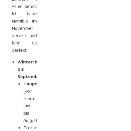
Asien kennt.
Ich habe
Namibia im
November
bereist und
fand es
perfekt.
Winter: Mai
bis
September
Hauptsaison
(vor
allem
Juni
bis
August/September)
Trockenzeit