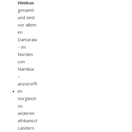
Himbas
genannt
und sind
vor allem
im
Damaraland
– im
Norden
von
Namibia
–
anzutreffen
im
Vergleich
zu
anderen
afrikanischen
Ländern