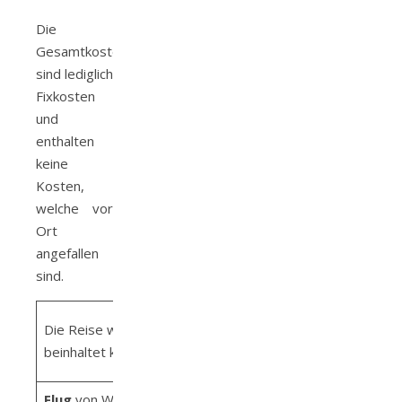
Die
Gesamtkosten
sind lediglich
Fixkosten
und
enthalten
keine
Kosten,
welche vor
Ort
angefallen
sind.
Die Reise wurde selbst finanziert und
Gesamtkoste
beinhaltet keine Kooperationen
in EUR
Flug
von Wien/Addis Abeba/Windhoek