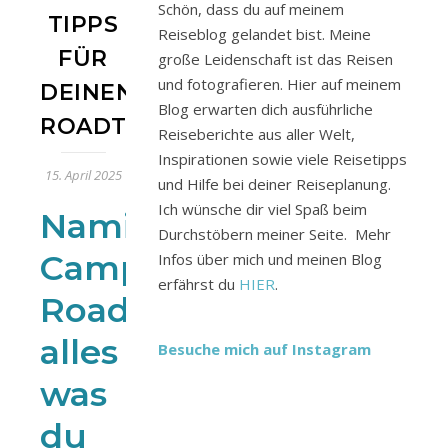
Schön, dass du auf meinem
TIPPS
Reiseblog gelandet bist. Meine
FÜR
große Leidenschaft ist das Reisen
und fotografieren. Hier auf meinem
DEINEN
Blog erwarten dich ausführliche
ROADTRIP
Reiseberichte aus aller Welt,
Inspirationen sowie viele Reisetipps
15. April 2025
und Hilfe bei deiner Reiseplanung.
Ich wünsche dir viel Spaß beim
Namibia
Durchstöbern meiner Seite. Mehr
Camping-
Infos über mich und meinen Blog
erfährst du
HIER
.
Roadtrip:
alles
Besuche mich auf Instagram
was
du