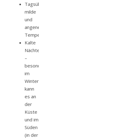
Tagsüber
milde
und
angenehme
Temperaturen
Kalte
Nächte
–
besonders
im
Winter
kann
es an
der
Küste
und im
Süden
(in der