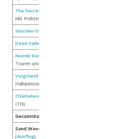
The Secret Garden Guesthouse
(2N
103,21
inkl. Frühstück)
Sesriem Oshana Camp
(1N)
21,46
Dead Valley Lodge
(1N inkl. HP)
220,76
Namib Dune Star Camp
(1N inkl.
231,34
Touren und Frühstück)
Voigtland Guesthouse
(1N inkl.
165,03
Halbpension)
Chameleon Backpackers Windhoek
40,09
(
1N)
Gesamtkosten für Unterkünfte
1.225,66
Sand Waves Adventure Combo Tour
195,55
(
Ausflug
)