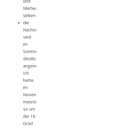
und
Mietwagen
sinken
die
Nächte
sind
im
Sommer
deutlich
angenehmer.
Ich
hatte
im
November
meistens
so um
die 18
Grad