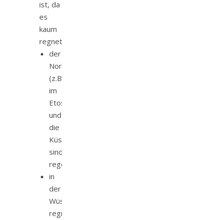
ist, da
es
kaum
regnet
der
Norden
(z.B.
im
Etosha)
und
die
Küste
sind
regenreicher
in
der
Wüste
regnet