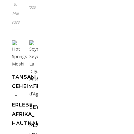
9.
2023
Mai
2023
TANSANIA
GEHEIMTIPPS
–
ERLEBE
SEYCHELLEN
AFRIKA
–
HAUTNAH!
PLANUNG