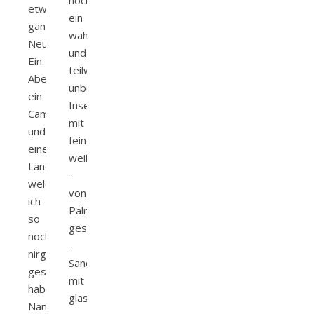
noch
etwas
ein
ganz
wahres
Neues!
und
Ein
teilweise
Abenteuer,
unberührtes
ein
Inselparadies
Campingroadtrip
mit
und
feinen
eine
weißen
Landschaft,
-
welche
von
ich
Palmen
so
gesäumte
noch
-
nirgends
Sandstrände
gesehen
mit
habe.
glasklaren…
Namibia