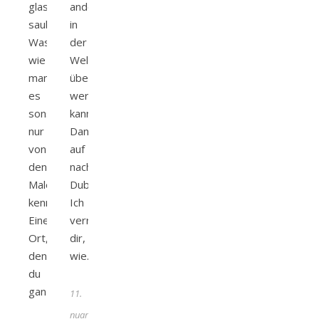
glasklares
anderes
sauberes
in
Wasser
der
wie
Welt
man
übertroffen
es
werden
sonst
kann?
nur
Dann
von
auf
den
nach
Malediven
Dubai!
kennt?
Ich
Einen
verrate
Ort,
dir,
den
wie…
du
ganz…
11.
Januar