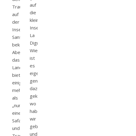
auf
Traumstränden
die
auf
kleine
der
Insel
Insel
La
Sansibar
Digue.
bekannt.
Wie
Aber
ist
das
es
Land
eigentlich
bietet
genau
einiges
dazu
mehr
gekommen,
als
wo
„nur“
haben
eine
wir
Safari
gebucht
und
und
Traumstrände.