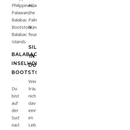
SILVESTER
BALABAC
IN
INSELHOPPING
DUBAI
BOOTSTOUR
Wer
Du
träumt
bist
nicht
auf
davon
der
einmal
Suche
im
nach
Leben