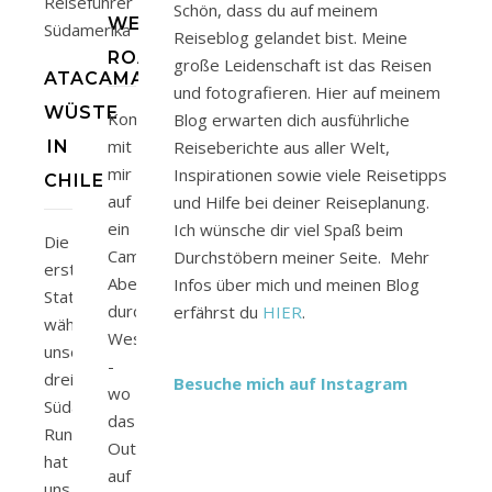
Schön, dass du auf meinem
WESTAUSTRALIEN
Reiseblog gelandet bist. Meine
ROADTRIP
große Leidenschaft ist das Reisen
ATACAMA
und fotografieren. Hier auf meinem
WÜSTE
Komm
Blog erwarten dich ausführliche
mit
IN
Reiseberichte aus aller Welt,
mir
Inspirationen sowie viele Reisetipps
CHILE
auf
und Hilfe bei deiner Reiseplanung.
ein
Ich wünsche dir viel Spaß beim
Die
Camping-
Durchstöbern meiner Seite. Mehr
erste
Abenteuer
Infos über mich und meinen Blog
Station
durch
erfährst du
HIER
.
während
Westaustralien
unserer
-
dreiwöchigen
Besuche mich auf Instagram
wo
Südamerika
das
Rundreise
Outback
hat
auf
uns