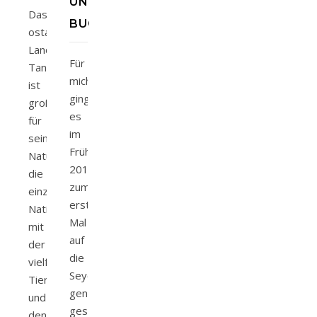
UND
Das
BUCHUNG
ostafrikanische
Land
Für
Tansania
mich
ist
ging
großteils
es
für
im
seinen
Frühling
Naturreichtum,
2018
die
zum
einzigartigen
ersten
Nationalparks
Mal
mit
auf
der
die
vielfältigen
Seychellen,
Tierwelt
genauer
und
gesagt
den