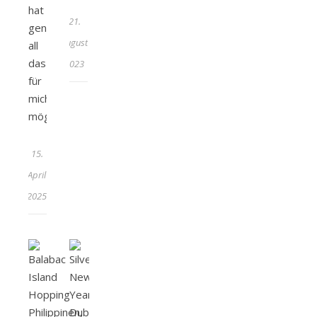
hat
21.
genau
August
all
das
2023
für
mich
möglich…
15.
April
2025