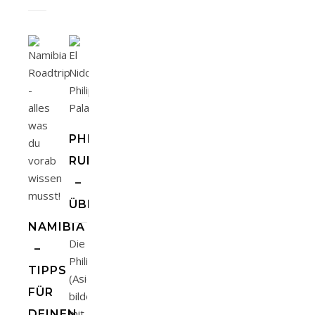
PHILIPPINEN
RUNDREISE
–
ÜBERSICHT
NAMIBIA
Die
–
Philippinen
TIPPS
(Asien)
FÜR
bilden
mit
DEINEN