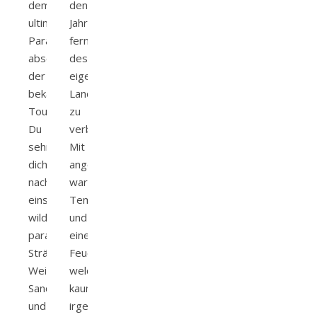
dem
den
ultimativen
Jahreswechsel
Paradies
fernab
abseits
des
der
eigenen
bekannten
Landes
Touristenpfade?
zu
Du
verbringen?
sehnst
Mit
dich
angenehm
nach
warmen
einsamen,
Temperaturen
wild-
und
paradiesischen
einem
Stränden?
Feuerwerk,
Weißer
welches
Sand
kaum
und
irgendwo