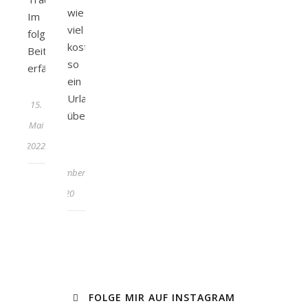
wie
Im
viel
folgenden
kostet
Beitrag
so
erfährst…
ein
Urlaub
15.
überhaupt?…
Mai
2022
9.
September
2020
FOLGE MIR AUF INSTAGRAM